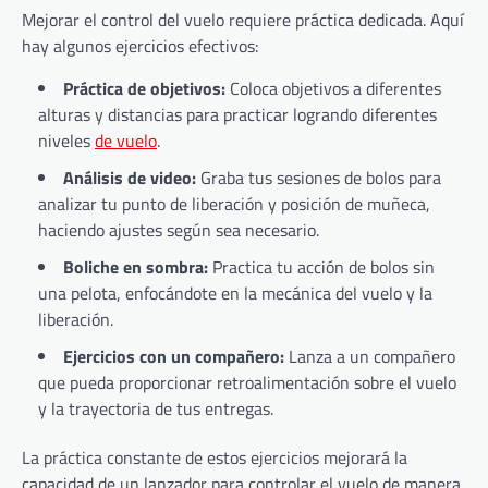
Mejorar el control del vuelo requiere práctica dedicada. Aquí
hay algunos ejercicios efectivos:
Práctica de objetivos:
Coloca objetivos a diferentes
alturas y distancias para practicar logrando diferentes
niveles
de vuelo
.
Análisis de video:
Graba tus sesiones de bolos para
analizar tu punto de liberación y posición de muñeca,
haciendo ajustes según sea necesario.
Boliche en sombra:
Practica tu acción de bolos sin
una pelota, enfocándote en la mecánica del vuelo y la
liberación.
Ejercicios con un compañero:
Lanza a un compañero
que pueda proporcionar retroalimentación sobre el vuelo
y la trayectoria de tus entregas.
La práctica constante de estos ejercicios mejorará la
capacidad de un lanzador para controlar el vuelo de manera