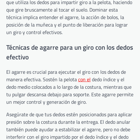
que utiliza los dedos para impartir giro a la pelota, haciendo
que gire bruscamente al tocar el suelo. Dominar esta
técnica implica entender el agarre, la acción de bolos, la
posición de la muñeca y el punto de liberación para lograr
un giro y control efectivos.
Técnicas de agarre para un giro con los dedos
efectivo
El agarre es crucial para ejecutar el giro con los dedos de
manera efectiva. Sostén la pelota
con el
dedo índice y el
dedo medio colocados a lo largo de la costura, mientras que
tu pulgar descansa debajo para soporte. Este agarre permite
un mejor control y generación de giro.
Asegúrate de que tus dedos estén posicionados para aplicar
presión sobre la costura durante la entrega. El dedo anular
también puede ayudar a estabilizar el agarre, pero no debe
interferir con el giro impartido por el dedo índice y el dedo