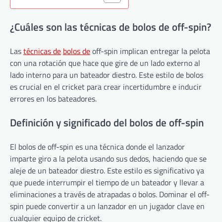
¿Cuáles son las técnicas de bolos de off-spin?
Las
técnicas de
bolos de
off-spin implican entregar la pelota
con una rotación que hace que gire de un lado externo al
lado interno para un bateador diestro. Este estilo de bolos
es crucial en el cricket para crear incertidumbre e inducir
errores en los bateadores.
Definición y significado del bolos de off-spin
El bolos de off-spin es una técnica donde el lanzador
imparte giro a la pelota usando sus dedos, haciendo que se
aleje de un bateador diestro. Este estilo es significativo ya
que puede interrumpir el tiempo de un bateador y llevar a
eliminaciones a través de atrapadas o bolos. Dominar el off-
spin puede convertir a un lanzador en un jugador clave en
cualquier equipo de cricket.