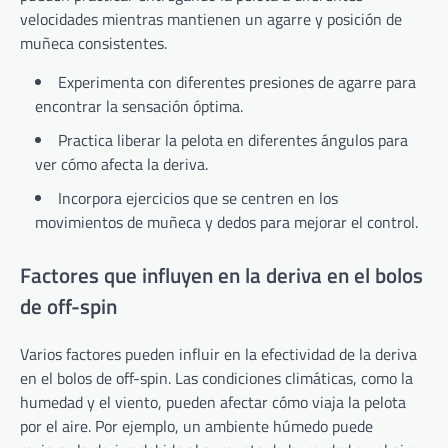
velocidades mientras mantienen un agarre y posición de
muñeca consistentes.
Experimenta con diferentes presiones de agarre para
encontrar la sensación óptima.
Practica liberar la pelota en diferentes ángulos para
ver cómo afecta la deriva.
Incorpora ejercicios que se centren en los
movimientos de muñeca y dedos para mejorar el control.
Factores que influyen en la deriva en el bolos
de off-spin
Varios factores pueden influir en la efectividad de la deriva
en el bolos de off-spin. Las condiciones climáticas, como la
humedad y el viento, pueden afectar cómo viaja la pelota
por el aire. Por ejemplo, un ambiente húmedo puede