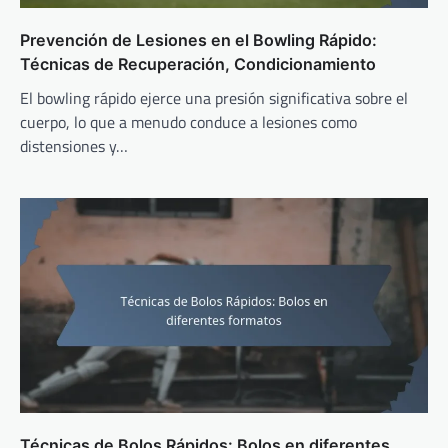
Prevención de Lesiones en el Bowling Rápido:
Técnicas de Recuperación, Condicionamiento
El bowling rápido ejerce una presión significativa sobre el
cuerpo, lo que a menudo conduce a lesiones como
distensiones y…
Técnicas de Bolos Rápidos: Bolos en diferentes