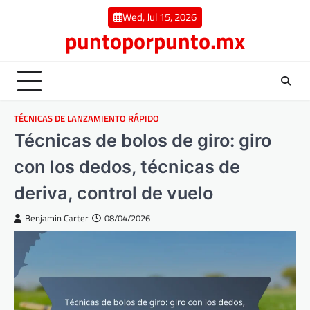
Skip
Wed, Jul 15, 2026
to
puntoporpunto.mx
content
TÉCNICAS DE LANZAMIENTO RÁPIDO
Técnicas de bolos de giro: giro
con los dedos, técnicas de
deriva, control de vuelo
Benjamin Carter
08/04/2026