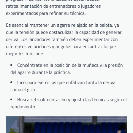
retroalimentación de entrenadores o jugadores
experimentados para refinar su técnica.
Es esencial mantener un agarre relajado en la pelota, ya
que la tensión puede obstaculizar la capacidad de generar
deriva. Los lanzadores también deben experimentar con
diferentes velocidades y ángulos para encontrar lo que
mejor les funcione.
Concéntrate en la posición de la muñeca y la presión
del agarre durante la práctica.
Incorpora ejercicios que enfatizan tanto la deriva
como el giro.
Busca retroalimentación y ajusta las técnicas según el
rendimiento.